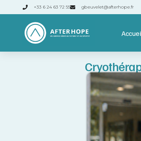
+33 6 24 63 72 55
gbeuvelet@afterhope.fr
Accuei
Cryothérapi