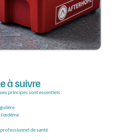
e à suivre
ues principes sont essentiels :
égulière
e l’œdème
professionnel de santé