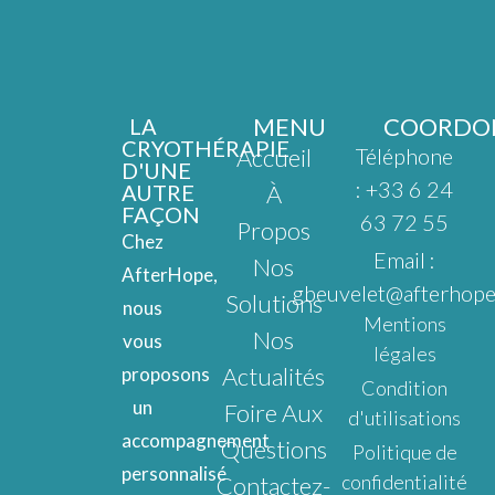
MENU
COORDO
LA
CRYOTHÉRAPIE
Accueil
Téléphone
D'UNE
: +33 6 24
AUTRE
À
FAÇON
63 72 55
Propos
Chez
Email :
Nos
AfterHope,
gbeuvelet@afterhope
Solutions
nous
Mentions
Nos
vous
légales
Actualités
proposons
Condition
un
Foire Aux
d'utilisations
accompagnement
Questions
Politique de
personnalisé
confidentialité
Contactez-