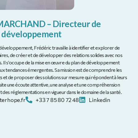
 MARCHAND – Directeur de
développement
éveloppement, Frédéric travaille à identifier et explorer de
es, de créer et de développer des relations solides avec nos
nts. Il s’occupe de la mise en œuvre du plan de développement
f aux tendances émergentes. Sa mission est de comprendre les
ts et de proposer des solutions sur mesure qui répondent à leurs
essite une écoute attentive, une analyse et une compréhension
 des réglementations en vigueur dans le domaine de la santé.
erhope.fr
+33 7 85 80 72 48
Linkedin