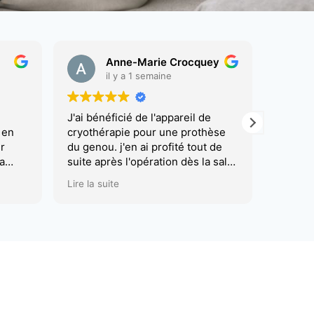
ne-Marie Crocquey
Sylvie Dumas
 a 1 semaine
il y a 2 semaines
cié de l'appareil de
Excellent service tant commerci
ie pour une prothèse
que technique. Bonnes
'en ai profité tout de
communication et réactivité.
 l'opération dès la salle
Simplicité d'utilisation.
La douleur est
Location 2 mois.
Lire la suite
oulagée. Le seul petit
Je conseille vivement
ment petit) c'est que
 me le branchait la nuit
a me réveillait à la
marche.
ci à Mme et Mr
our avoir pris des
près l'intervention.