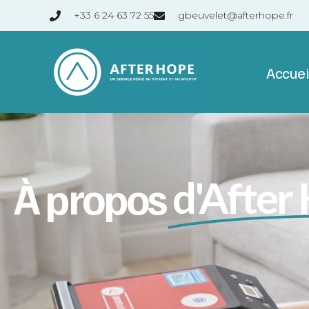
+33 6 24 63 72 55
gbeuvelet@afterhope.fr
Accuei
À propos
d'After