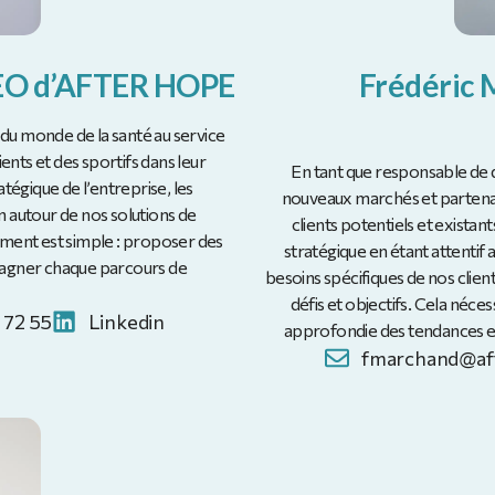
CEO d’AFTER HOPE
Frédéric
du monde de la santé au service
nts et des sportifs dans leur
En tant que responsable de d
tégique de l’entreprise, les
nouveaux marchés et partenair
n autour de nos solutions de
clients potentiels et exista
ent est simple : proposer des
stratégique en étant attenti
pagner chaque parcours de
besoins spécifiques de nos clien
défis et objectifs. Cela néc
 72 55
Linkedin
approfondie des tendances et
fmarchand@aft