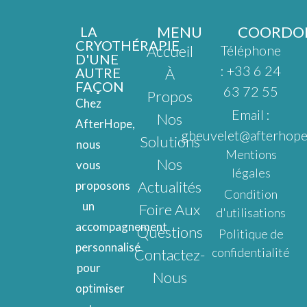
MENU
COORDO
LA
CRYOTHÉRAPIE
Accueil
Téléphone
D'UNE
: +33 6 24
AUTRE
À
FAÇON
63 72 55
Propos
Chez
Email :
Nos
AfterHope,
gbeuvelet@afterhope
Solutions
nous
Mentions
Nos
vous
légales
Actualités
proposons
Condition
un
Foire Aux
d'utilisations
accompagnement
Questions
Politique de
personnalisé
confidentialité
Contactez-
pour
Nous
optimiser