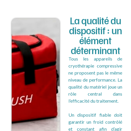
La qualité du
dispositif : un
élément
déterminant
Tous les appareils de
cryothérapie compressive
ne proposent pas le même
niveau de performance. La
qualité du matériel joue un
rôle central dans
l’efficacité du traitement.
Un dispositif fiable doit
garantir un froid contrôlé
et constant afin d’agir